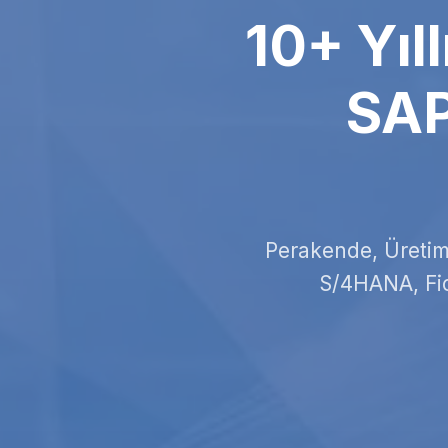
10+ Yıl
SAP
Perakende, Üretim 
S/4HANA, Fior