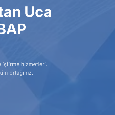
çtan Uca
ABAP
iştirme hizmetleri.
züm ortağınız.